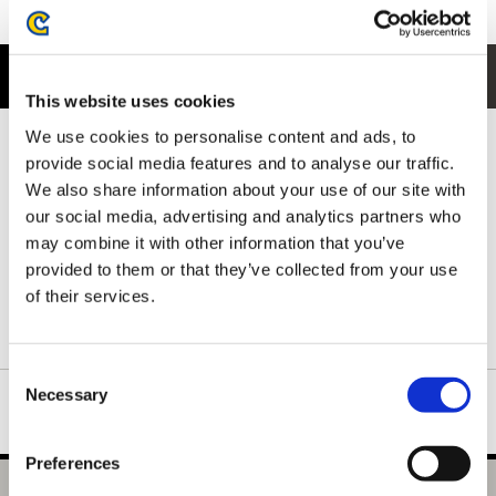
商品紹介
This website uses cookies
We use cookies to personalise content and ads, to
フロントには、ルロウがネルスキュラにぐるぐる巻きにされてし
まうユーモラスなシーンをイラストでデザイン。
provide social media features and to analyse our traffic.
モンスターの迫力と、どこかコミカルなワンシーンが印象的で、
We also share information about your use of our site with
思わず目を引く仕上がりになっています。
our social media, advertising and analytics partners who
背ネック下には、ハンターの拠点となる簡易キャンプをさりげな
may combine it with other information that you’ve
く配置。
provided to them or that they’ve collected from your use
ゲームの世界観を感じられる、細部までこだわった一枚です。
of their services.
ネックリブは丈夫で形の良い襟元を保つダブルステッチ仕様で
す。
Consent
Necessary
Selection
Preferences