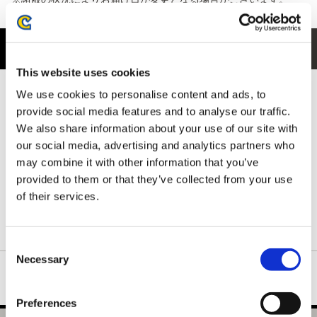
商品紹介
This website uses cookies
フロントには、ハンターを支える頼もしい相棒 オトモアイルー
We use cookies to personalise content and ads, to
が、回復アイテムでおなじみの
provide social media features and to analyse our traffic.
“回復ミツムシ”を届けてくれる微笑ましいワンシーンをデザイン。
We also share information about your use of our site with
思わず和む、シリーズらしいユーモラスなイラストが魅力です。
our social media, advertising and analytics partners who
背ネック下には、ハンターの拠点となる簡易キャンプをさりげな
may combine it with other information that you’ve
く配置。
世界観を感じられる、ファン心をくすぐる一枚に仕上がっていま
provided to them or that they’ve collected from your use
す。
of their services.
ネックリブは丈夫で形の良い襟元を保つダブルステッチ仕様で
す。
Consent
Necessary
Selection
Preferences