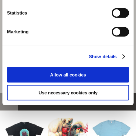
『モンスターハンターワイルズ』シーンイラストTシャツ
Statistics
3（アイルー＆回復ミツムシ）スミクロ M
選択中の商品
Marketing
Mサイズ / アイルー＆回復ミ
ツムシ スミクロ
商品を選びなおす
Show details
4,480円
(税込)
224ポイント付与
Allow all cookies
Use necessary cookies only
おすすめ商品