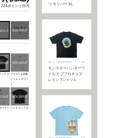
ツ モリバー XL
224ポイント付与
XXLサイ
サイズ
ズ
モンスターハンターワ
イルズ ププロネコブ
クック ス
アイルー＆回復
ミツムシ ホワイ
レイン Tシャツ L
ト
 ホワイト
ジェマ スミクロ