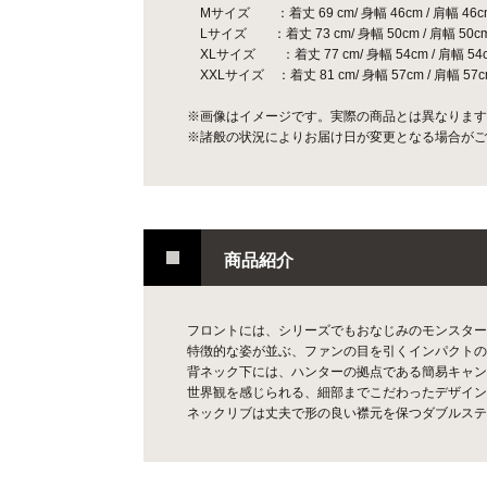
Mサイズ ：着丈 69 cm/ 身幅 46cm / 肩幅 46cm 
Lサイズ ：着丈 73 cm/ 身幅 50cm / 肩幅 50cm 
XLサイズ ：着丈 77 cm/ 身幅 54cm / 肩幅 54cm
XXLサイズ ：着丈 81 cm/ 身幅 57cm / 肩幅 57cm
※画像はイメージです。実際の商品とは異なります
※諸般の状況によりお届け日が変更となる場合がご
商品紹介
フロントには、シリーズでもおなじみのモンスター 
特徴的な姿が並ぶ、ファンの目を引くインパクトの
背ネック下には、ハンターの拠点である簡易キャン
世界観を感じられる、細部までこだわったデザイン
ネックリブは丈夫で形の良い襟元を保つダブルステ