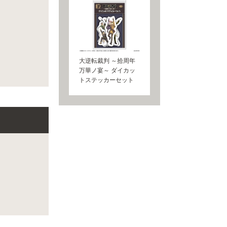
大逆転裁判 ～拾周年
万華ノ宴～ ダイカッ
トステッカーセット