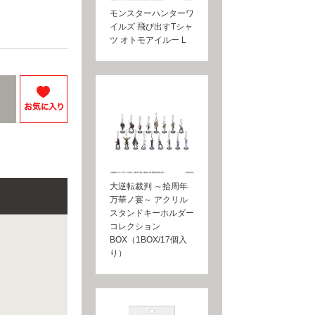
モンスターハンターワ
イルズ 飛び出すTシャ
ツ オトモアイルー L
大逆転裁判 ～拾周年
万華ノ宴～ アクリル
スタンドキーホルダー
コレクション
BOX（1BOX/17個入
り）