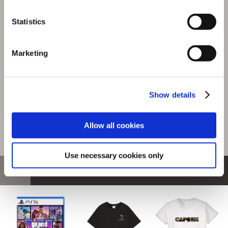
『モンスターハンターワイルズ』シーンイラストTシャツ
Statistics
2（イャンクック）スミクロ M
選択中の商品
Marketing
Mサイズ / イャンクック スミ
クロ
商品を選びなおす
Show details
4,480円
(税込)
224ポイント付与
Allow all cookies
Use necessary cookies only
おすすめ商品