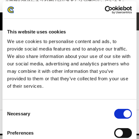
商品紹介
This website uses cookies
フロントには、シリーズでもおなじみのモンスター “イャンクッ
We use cookies to personalise content and ads, to
ク” の群れを大胆にデザイン。
provide social media features and to analyse our traffic.
特徴的な姿が並ぶ、ファンの目を引くインパクトのある一枚で
We also share information about your use of our site with
す。
our social media, advertising and analytics partners who
背ネック下には、ハンターの拠点である簡易キャンプをさりげな
may combine it with other information that you’ve
く配置。
世界観を感じられる、細部までこだわったデザインに仕上がって
provided to them or that they’ve collected from your use
います。
of their services.
ネックリブは丈夫で形の良い襟元を保つダブルステッチ仕様で
す。
Consent
Necessary
Selection
Preferences