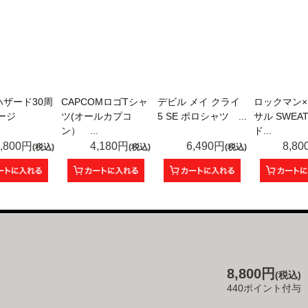
ハザード30周
CAPCOMロゴTシャ
デビル メイ クライ
ロックマン
ージ
ツ(オールカプコ
5 SE ポロシャツ ...
サル SWEAT
ン） ...
ド...
8,800円
4,180円
6,490円
8,8
(税込)
(税込)
(税込)
8,800円
(税込)
440ポイント付与