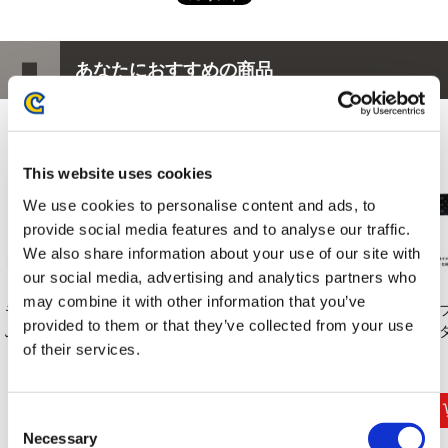
あなたにおすすめの商品
This website uses cookies
We use cookies to personalise content and ads, to
provide social media features and to analyse our traffic.
We also share information about your use of our site with
our social media, advertising and analytics partners who
may combine it with other information that you’ve
モンスターハンター
カプコンフィギュア
CAPCOM×B-SIDE
マ
provided to them or that they’ve collected from your use
ふわたまぬいぐる...
ビルダー フィンガ...
LABELステッカー
スタ
of their services.
モンス...
1,485円
6,996円
440円
(税込)
(税込)
(税込)
Consent
Necessary
Selection