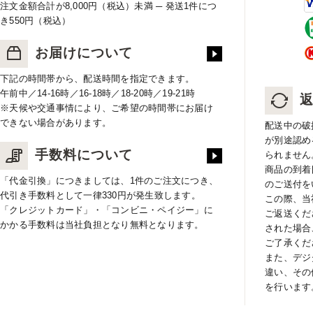
注文金額合計が8,000円（税込）未満 ─ 発送1件につ
き550円（税込）
お届けについて
下記の時間帯から、配送時間を指定できます。
午前中／14-16時／16-18時／18-20時／19-21時
※天候や交通事情により、ご希望の時間帯にお届け
できない場合があります。
配送中の破
が別途認め
手数料について
られません
商品の到着
「代金引換」につきましては、1件のご注文につき、
のご送付を
代引き手数料として一律330円が発生致します。
この際、当
「クレジットカード」・「コンビニ・ペイジー」に
ご返送くだ
かかる手数料は当社負担となり無料となります。
された場合
ご了承くだ
また、デジ
違い、その
を行います