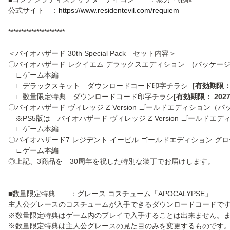
公式サイト ：
https://www.residentevil.com/requiem
**********************
＜バイオハザード 30th Special Pack セット内容＞
〇バイオハザード レクイエム デラックスエディション (パッケージ
∟ゲーム本編
∟デラックスキット ダウンロードコード印字チラシ
［有効期限：2
∟数量限定特典 ダウンロードコード印字チラシ
[有効期限： 202
〇バイオハザード ヴィレッジ Z Version ゴールドエディション（
※PS5版は バイオハザード ヴィレッジ Z Version ゴールドエディ
∟ゲーム本編
〇バイオハザード7 レジデント イービル ゴールドエディション グロテ
∟ゲーム本編
◎上記、3商品を 30周年を祝した特別な装丁でお届けします。
■数量限定特典 ：グレース コスチューム「APOCALYPSE」
主人公グレースのコスチュームが入手できるダウンロードコードで
※数量限定特典はゲーム内のプレイで入手することは出来ません。ま
※数量限定特典は主人公グレースの見た目のみを変更するものです