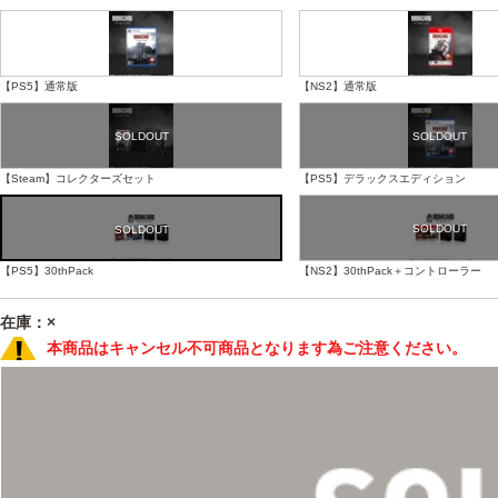
【PS5】通常版
【NS2】通常版
【Steam】コレクターズセット
【PS5】デラックスエディション
【PS5】30thPack
【NS2】30thPack＋コントローラー
在庫：×
本商品はキャンセル不可商品となります為ご注意ください。