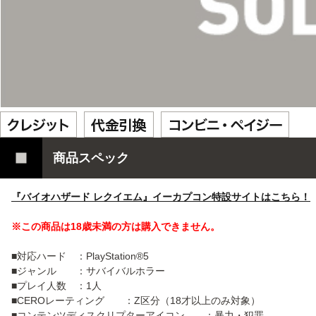
商品スペック
『バイオハザード レクイエム』イーカプコン特設サイトはこちら！
※この商品は18歳未満の方は購入できません。
■対応ハード ：PlayStation®5
■ジャンル ：サバイバルホラー
■プレイ人数 ：1人
■CEROレーティング ：Z区分（18才以上のみ対象）
■コンテンツディスクリプターアイコン ：暴力・犯罪