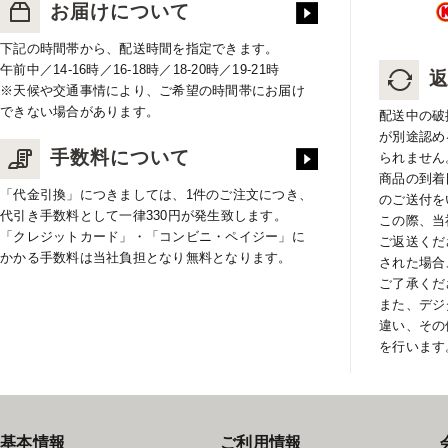
お届けについて
下記の時間帯から、配送時間を指定できます。
午前中／14-16時／16-18時／18-20時／19-21時
※天候や交通事情により、ご希望の時間帯にお届け
できない場合があります。
配送中の破
が別途認め
手数料について
られません
商品の到着
「代金引換」につきましては、1件のご注文につき、
のご送付を
代引き手数料として一律330円が発生致します。
この際、当
「クレジットカード」・「コンビニ・ペイジー」に
ご返送くだ
かかる手数料は当社負担となり無料となります。
された場合
ご了承くだ
また、デジ
違い、その
を行います
基本情報
ご利用情報