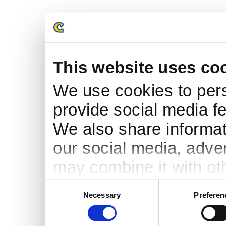
This website uses co
We use cookies to pers
provide social media fe
We also share informati
our social media, adve
may combine it with ot
to them or that they’ve
Consent
Necessary
Preferen
Selection
services.