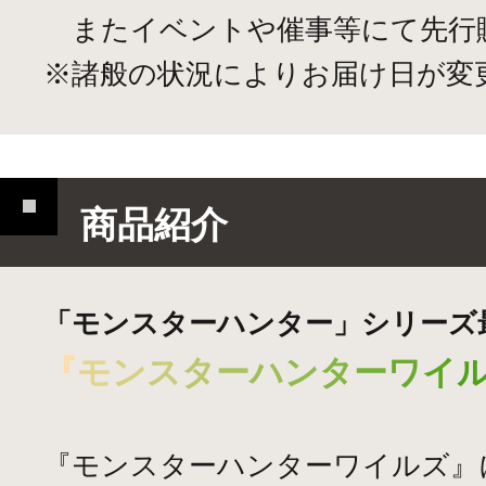
またイベントや催事等にて先行
※諸般の状況によりお届け日が変
商品紹介
「モンスターハンター」シリーズ
『
モ
ン
ス
タ
ー
ハ
ン
タ
ー
ワ
イ
『モンスターハンターワイルズ』