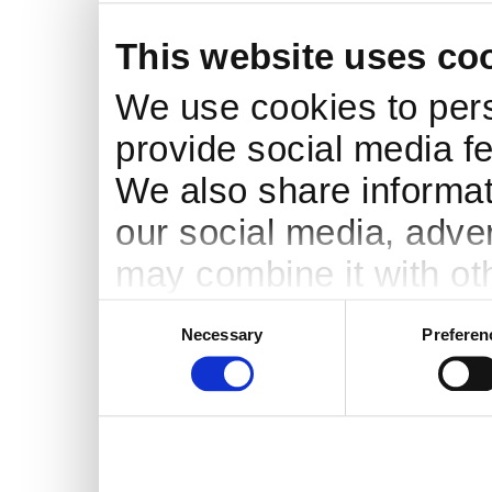
This website uses co
We use cookies to pers
provide social media fe
We also share informati
our social media, adve
may combine it with ot
to them or that they’ve
Consent
Necessary
Preferen
Selection
services.