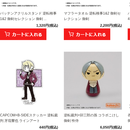
バッテンアクリルスタンド 逆転検事
マフラータオル 逆転検事1&2 御剣セ
1&2 御剣セレクション 御剣 ...
レクション 御剣
1,320円(税込)
2,200円(税込)
CAPCOM×B-SIDEステッカー 逆転裁
逆転裁判×卯三郎の孫 コラボこけし
判 牙琉響也 ラインアート
御剣 怜侍
440円(税込)
6,050円(税込)