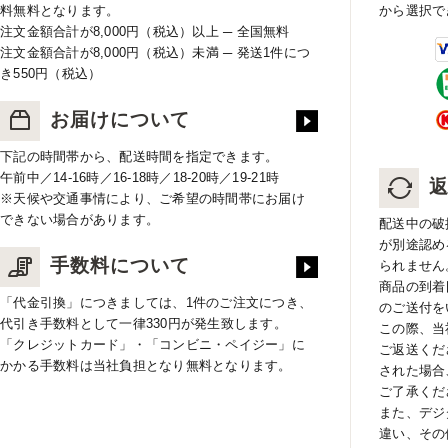
料無料となります。
から選択で
注文金額合計が8,000円（税込）以上 ─ 全国無料
注文金額合計が8,000円（税込）未満 ─ 発送1件につ
き550円（税込）
お届けについて
下記の時間帯から、配送時間を指定できます。
午前中／14-16時／16-18時／18-20時／19-21時
※天候や交通事情により、ご希望の時間帯にお届け
できない場合があります。
配送中の破
が別途認め
手数料について
られません
商品の到着
「代金引換」につきましては、1件のご注文につき、
のご送付を
代引き手数料として一律330円が発生致します。
この際、当
「クレジットカード」・「コンビニ・ペイジー」に
ご返送くだ
かかる手数料は当社負担となり無料となります。
された場合
ご了承くだ
また、デジ
違い、その