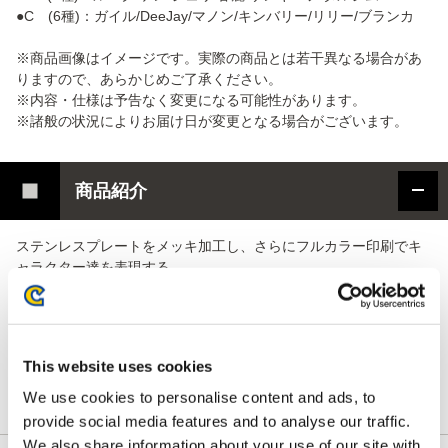
●C (6種)：ガイル/DeeJay/マノン/キンバリー/リリー/ブランカ
※商品画像はイメージです。実際の商品とは若干異なる場合があ
りますので、あらかじめご了承ください。
※内容・仕様は予告なく変更になる可能性があります。
※諸般の状況によりお届け日が変更となる場合がございます。
商品紹介
ステンレスプレートをメッキ加工し、さらにフルカラー印刷でキ
ャラクター達を表現する
全く新しい製造方法で作成する高級なバッジです。
通常の缶バッジとは違う素材、製造方法で通常の缶バッジには出
せない金属（ステンレス）
This website uses cookies
の高級感とメッキ加工などの特色の表現で製造したアイテムとな
ります。
We use cookies to personalise content and ads, to
provide social media features and to analyse our traffic.
We also share information about your use of our site with