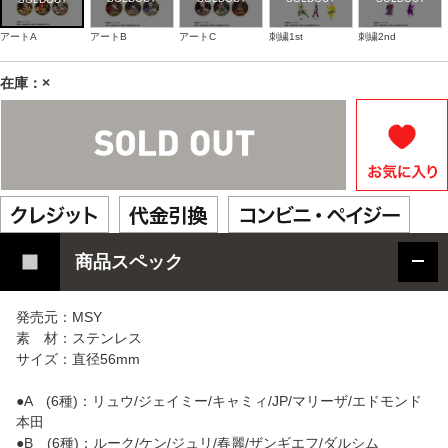
アートA
アートB
アートC
刺繍1st
刺繍2nd
在庫：×
商品スペック
発売元：MSY
素 材：ステンレス
サイズ：直径56mm
●A (6種)：リュウ/ジェイミー/キャミィ/JP/マリーザ/エドモンド
本田
●B (6種)：ルーク/ケン/ジュリ/春麗/ザンギエフ/ダルシム