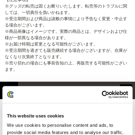
※グッズの転売は固くお断りいたします。転売等のトラブルに関
しては、一切責任を負いかねます。
※受注期間および商品は諸般の事情により予告なく変更・中止す
る場合がございます。
※商品画像はイメージです。実際の商品とは、デザインおよび仕
様が一部異なる場合があります。
※お届け時期は変更となる可能性がございます。
※受注期間を過ぎても販売継続する場合がございますが、在庫が
なくなり次第終了となります。
※売り切れの場合にも事前告知の上、再販売する可能性がござい
ます。
商品紹介
説明書通りに畳むと「こんがり肉」に変身！
This website uses cookies
「モンスターハンター20周年-大狩猟展-」にて販売した記念グッ
We use cookies to personalise content and ads, to
ズの一部がイーカプコンにて予約受付中！
provide social media features and to analyse our traffic.
公式図録、アパレル、ライフスタイル雑貨など豊富なラインナッ