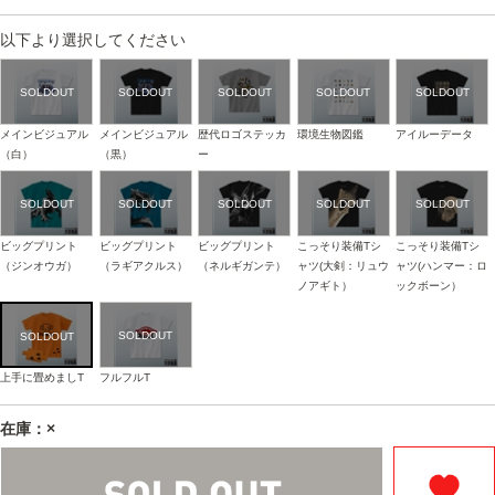
以下より選択してください
メインビジュアル
メインビジュアル
歴代ロゴステッカ
環境生物図鑑
アイルーデータ
（白）
（黒）
ー
ビッグプリント
ビッグプリント
ビッグプリント
こっそり装備Tシ
こっそり装備Tシ
（ジンオウガ）
（ラギアクルス）
（ネルギガンテ）
ャツ(大剣：リュウ
ャツ(ハンマー：ロ
ノアギト）
ックボーン）
上手に畳めましT
フルフルT
在庫：×