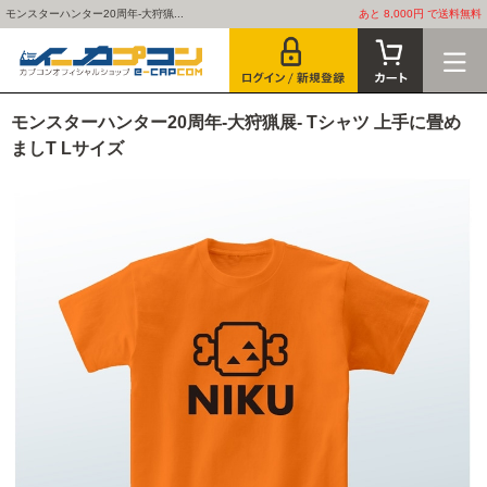
モンスターハンター20周年-大狩猟...
あと 8,000円 で送料無料
モンスターハンター20周年-大狩猟展- Tシャツ 上手に畳め
ましT Lサイズ