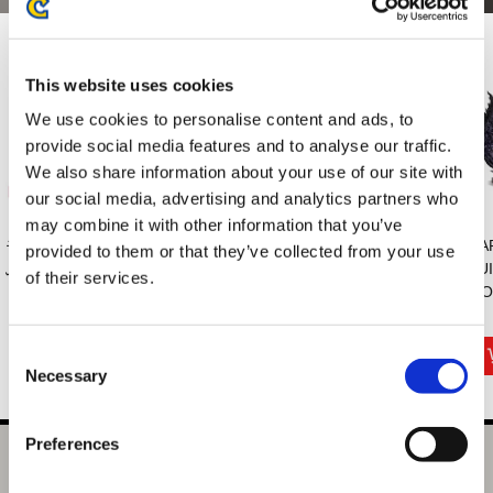
This website uses cookies
We use cookies to personalise content and ads, to
provide social media features and to analyse our traffic.
We also share information about your use of our site with
our social media, advertising and analytics partners who
may combine it with other information that you’ve
モンスターハンター
カプコンフィギュア
カプコンフィギュア
CA
provided to them or that they’ve collected from your use
ふわたまぬいぐる...
ビルダー モンス
ビルダー クリエ
BU
of their services.
タ...
イ...
MO
2,970円
13,200円
13,200円
(税込)
(税込)
(税込)
Consent
Necessary
Selection
Preferences
モンスターハンター デフォルメぬいぐるみ ゴア・マガラ
（復刻）