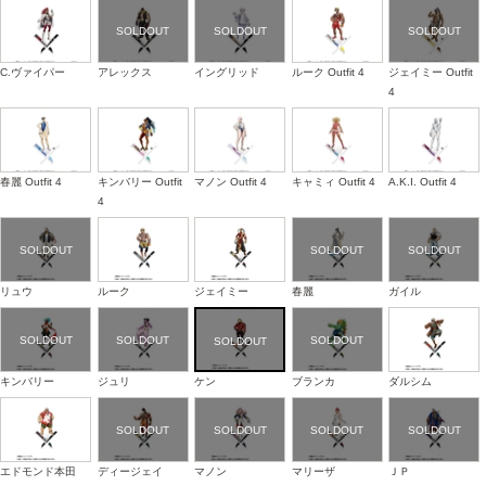
C.ヴァイパー
アレックス
イングリッド
ルーク Outfit 4
ジェイミー Outfit
4
春麗 Outfit 4
キンバリー Outfit
マノン Outfit 4
キャミィ Outfit 4
A.K.I. Outfit 4
4
リュウ
ルーク
ジェイミー
春麗
ガイル
キンバリー
ジュリ
ケン
ブランカ
ダルシム
エドモンド本田
ディージェイ
マノン
マリーザ
ＪＰ