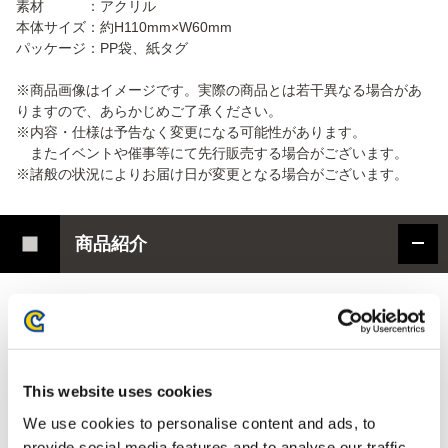
素材 ：アクリル
本体サイズ：約H110mm×W60mm
パッケージ：PP袋、紙タグ
※商品画像はイメージです。実際の商品とは若干異なる場合があ
りますので、あらかじめご了承ください。
※内容・仕様は予告なく変更になる可能性があります。
またイベントや催事等にて先行販売する場合がございます。
※諸般の状況によりお届け日が変更となる場合がございます。
商品紹介
『
ス
ト
リ
ー
ト
フ
ァ
イ
タ
ー
6
』
の
キ
ャ
ラ
ク
タ
ー
達
が
ア
ク
リ
ル
ス
タ
ン
ド
に
な
っ
て
登
場
！
！
ゲーム内で切り替えられる衣装、「Outfit3」コスチュームのキャ
This website uses cookies
ラクターたちのイラストを使用したアクリルスタンドを豪華
“全22
種”
にてご用意。
We use cookies to personalise content and ads, to
台座を組み合わせて立体的に飾ることができ、撮影しやすい角度
provide social media features and to analyse our traffic.