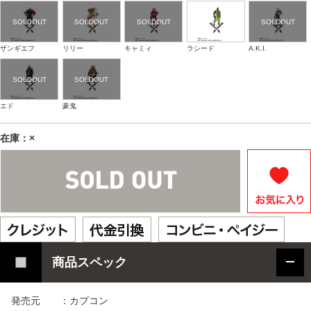
ザンギエフ
リリー
キャミィ
ラシード
A.K.I.
エド
豪鬼
在庫：×
商品スペック
発売元 ：カプコン