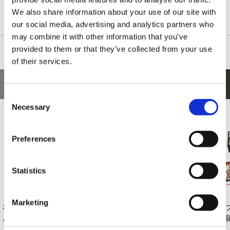
で置くことができるバッテン型のアクリルスタンドです。
We also share information about your use of our site with
お気に入りのキャラクターたちを集めて並べよう！
our social media, advertising and analytics partners who
may combine it with other information that you’ve
provided to them or that they’ve collected from your use
of their services.
あなたにおすすめの商品
Consent
Necessary
Selection
Preferences
Statistics
Marketing
衣装アクリルキーホ
カプコン花札 角皿
ストリートファイタ
カ
ルダー ストリート...
ストリートファイ
ー6 オリジナル・
お
タ...
サ...