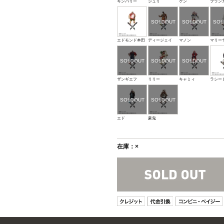
キンバリー
ジュリ
ケン
ブラン
エドモンド本田
ディージェイ
マノン
マリー
ザンギエフ
リリー
キャミィ
ラシー
エド
豪鬼
在庫：×