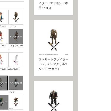
イター6 エドモンド本
田 Outfit3
tfit 3
サガット
tfit 4
ジェイミー Outfit
4
ストリートファイター
6 バッテンアクリルス
タンド サガット
utfit 4
A.K.I. Outfit 4
ガイル