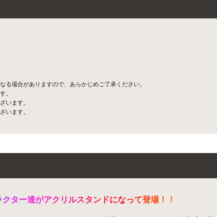
なる場合がありますので、あらかじめご了承ください。
す。
ざいます。
ざいます。
ラ
ク
タ
ー
達
が
ア
ク
リ
ル
ス
タ
ン
ド
に
な
っ
て
登
場
！
！