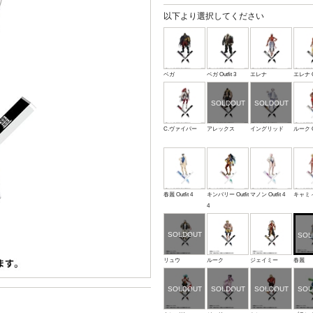
以下より選択してください
ベガ
ベガ Outfit 3
エレナ
エレナ Ou
C.ヴァイパー
アレックス
イングリッド
ルーク Ou
春麗 Outfit 4
キンバリー Outfit
マノン Outfit 4
キャミィ O
4
リュウ
ルーク
ジェイミー
春麗