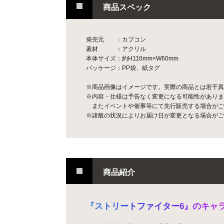
商品スペック
発売元 ：カプコン
素材 ：アクリル
本体サイズ：約H110mm×W60mm
パッケージ：PP袋、紙タグ
※商品画像はイメージです。実際の商品とは若干異
※内容・仕様は予告なく変更になる可能性がありま
またイベントや催事等にて先行販売する場合がご
※諸般の状況によりお届け日が変更となる場合がご
商品紹介
『
ス
ト
リ
ー
ト
フ
ァ
イ
タ
ー
6
』
の
キ
ャ