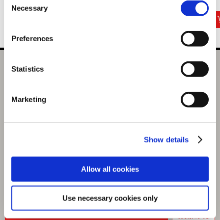
3,300円
27,500円
2,970円
(税込)
(税込)
(税込)
Necessary
Selection
Preferences
衣装アクリルキーホルダー ストリートファイター6 ルーク
Statistics
選択中の商品
Marketing
ルーク
商品を選びなおす
880円
(税込)
Show details
44ポイント付与
Allow all cookies
Use necessary cookies only