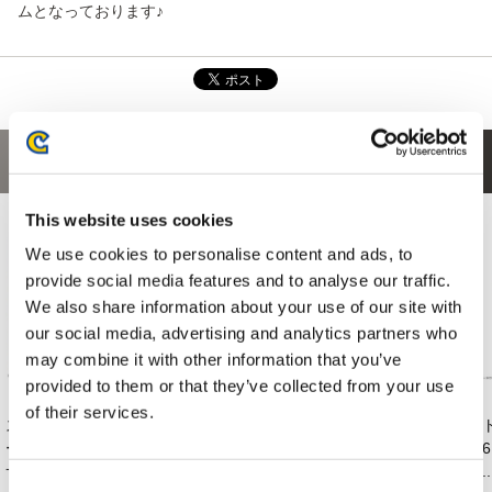
ムとなっております
♪
あなたにおすすめの商品
This website uses cookies
We use cookies to personalise content and ads, to
provide social media features and to analyse our traffic.
We also share information about your use of our site with
our social media, advertising and analytics partners who
may combine it with other information that you’ve
provided to them or that they’ve collected from your use
of their services.
ストリートファイタ
カプコンフィギュア
amiibo ルーク【スト
ス
ー6 オリジナル・
ビルダー クリエイ...
リートファイター
ー
サ...
6...
い..
Consent