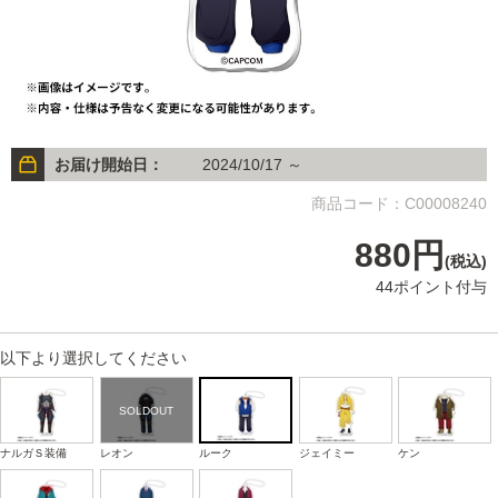
お届け開始日：
2024/10/17 ～
商品コード：C00008240
880円
(税込)
44ポイント付与
以下より選択してください
ナルガＳ装備
レオン
ルーク
ジェイミー
ケン