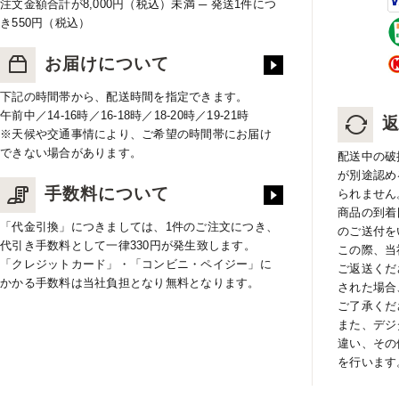
注文金額合計が8,000円（税込）未満 ─ 発送1件につ
き550円（税込）
お届けについて
下記の時間帯から、配送時間を指定できます。
午前中／14-16時／16-18時／18-20時／19-21時
※天候や交通事情により、ご希望の時間帯にお届け
できない場合があります。
配送中の破
が別途認め
手数料について
られません
商品の到着
「代金引換」につきましては、1件のご注文につき、
のご送付を
代引き手数料として一律330円が発生致します。
この際、当
「クレジットカード」・「コンビニ・ペイジー」に
ご返送くだ
かかる手数料は当社負担となり無料となります。
された場合
ご了承くだ
また、デジ
違い、その
を行います