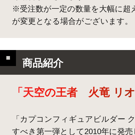
※受注数が一定の数量を大幅に超
が変更となる場合がございます。
商品紹介
「
天
空
の
王
者
火
竜
リ
「カプコンフィギュアビルダー 
すべき第一弾として2010年に発売