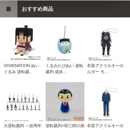
おすすめ商品
VOXENATION ぬい
くるみたぴぬい 逆転
衣装アクリルキーホ
ぐるみ 逆転裁...
裁判 成歩...
ルダー モ....
大逆転裁判 ～拾周年
逆転裁判×卯三郎の孫
衣装アクリルキーホ