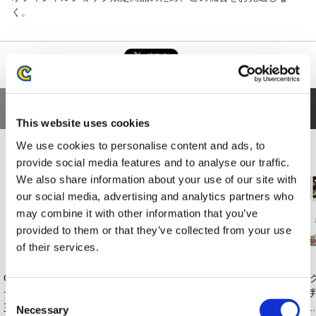
く。
あなたにおすすめの商品
This website uses cookies
We use cookies to personalise content and ads, to
provide social media features and to analyse our traffic.
We also share information about your use of our site with
our social media, advertising and analytics partners who
may combine it with other information that you’ve
provided to them or that they’ve collected from your use
of their services.
CAPCOM×B-SIDEス
CAPCOM×B-SIDEス
逆転裁判456 王泥喜
【
テッカー 逆転裁判
テッカー 逆転裁判
セレクション ジオ...
裁判
Consent
王...
牙...
レ..
Necessary
Selection