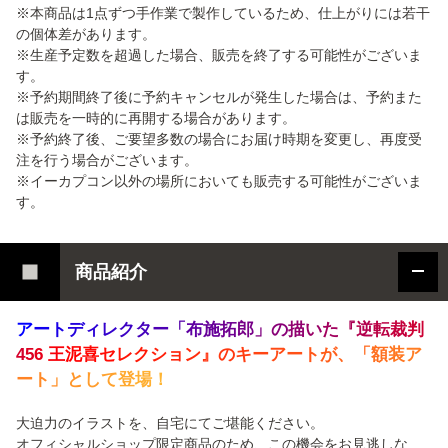
※本商品は1点ずつ手作業で製作しているため、仕上がりには若干
の個体差があります。
※生産予定数を超過した場合、販売を終了する可能性がございま
す。
※予約期間終了後に予約キャンセルが発生した場合は、予約また
は販売を一時的に再開する場合があります。
※予約終了後、ご要望多数の場合にお届け時期を変更し、再度受
注を行う場合がございます。
※イーカプコン以外の場所においても販売する可能性がございま
す。
商品紹介
ア
ー
ト
デ
ィ
レ
ク
タ
ー
「
布
施
拓
郎
」
の
描
い
た
『
逆
転
裁
判
4
5
6
王
泥
喜
セ
レ
ク
シ
ョ
ン
』
の
キ
ー
ア
ー
ト
が
、
「
額
装
ア
ー
ト
」
と
し
て
登
場
！
大迫力のイラストを、自宅にてご堪能ください。
オフィシャルショップ限定商品のため、この機会をお見逃しな