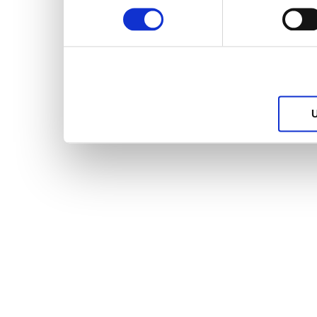
services.
U