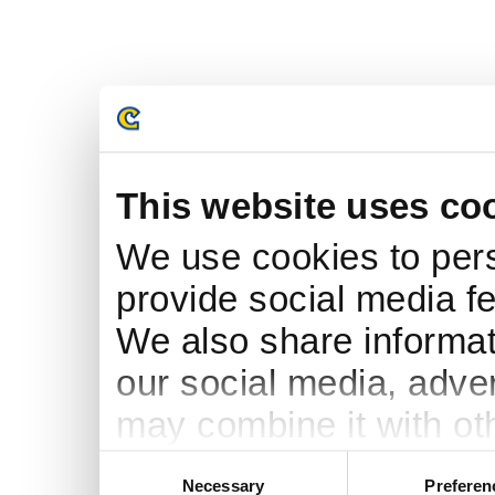
This website uses co
We use cookies to pers
provide social media fe
We also share informati
our social media, adve
may combine it with ot
to them or that they’ve
Consent
Necessary
Preferen
Selection