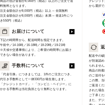
商品の合計金額が8,000円（税込）以上のご注文で送
クレジット
料無料となります。
から選択で
注文金額合計が8,000円（税込）以上 ─ 全国無料
注文金額合計が8,000円（税込）未満 ─ 発送1件につ
き550円（税込）
お届けについて
下記の時間帯から、配送時間を指定できます。
午前中／14-16時／16-18時／18-20時／19-21時
※天候や交通事情により、ご希望の時間帯にお届け
できない場合があります。
配送中の破
が別途認め
手数料について
られません
商品の到着
「代金引換」につきましては、1件のご注文につき、
のご送付を
代引き手数料として一律330円が発生致します。
この際、当
「クレジットカード」・「コンビニ・ペイジー」に
ご返送くだ
かかる手数料は当社負担となり無料となります。
された場合
ご了承くだ
また、デジ
違い、その