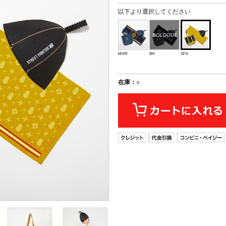
以下より選択してください
MHR
BH
SF6
在庫：○