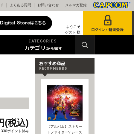
ド
よくある質問
お問い合わせ
メルマガ登録
ようこそ
ゲスト 様
0円(税込)
【アルバム】ストリー
330ポイント付与
トファイターV シーズ