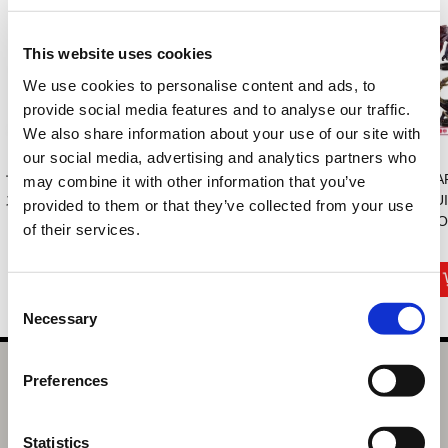
This website uses cookies
We use cookies to personalise content and ads, to
provide social media features and to analyse our traffic.
We also share information about your use of our site with
our social media, advertising and analytics partners who
マフラータオル モン
モンスターハンター
モンスターハンター
CA
may combine it with other information that you’ve
スターハンターワ...
ライズ：サンブレ
×NEW ERAコラボT
BU
provided to them or that they’ve collected from your use
イ...
シ...
MO
of their services.
2,200円
6,600円
8,470円
(税込)
(税込)
(税込)
Consent
Necessary
Selection
モンスターハンターライズ グラスジョッキ ゴコク
Preferences
選択中の商品
Statistics
MHライズ