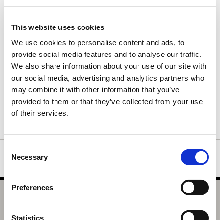
ふわふわ触感で抱きごこちの良いたまご型なのでとっても癒され
ます。
This website uses cookies
キュートなデフォルメの「ふわたま」モンスターたちをぜひお求
めください。
We use cookies to personalise content and ads, to
provide social media features and to analyse our traffic.
●お手入れ方法 ～手洗い可能です!!～●
We also share information about your use of our site with
１．中性洗剤を溶かしたぬるま湯（30℃以下が目安）で全体をや
our social media, advertising and analytics partners who
さしく押し洗いする。
２．タオルにくるんで水を吸い取るか、同じくタオルにくるんで
may combine it with other information that you’ve
洗濯機で短時間で脱水する。
provided to them or that they’ve collected from your use
３．洗濯ネットに入れ、風通しの良い日陰で干す。
of their services.
※タンブラー乾燥はお控えください。
Consent
Necessary
Selection
Preferences
モンスターハンター ふわたまぬいぐるみ リオレウス
選択中の商品
Statistics