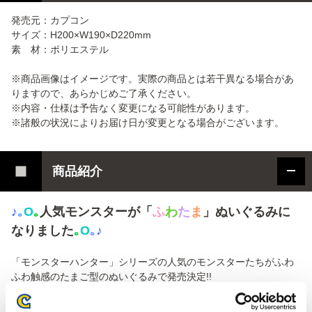
発売元：カプコン
サイズ：H200×W190×D220mm
素 材：ポリエステル
※商品画像はイメージです。実際の商品とは若干異なる場合があ
りますので、あらかじめご了承ください。
※内容・仕様は予告なく変更になる可能性があります。
※諸般の状況によりお届け日が変更となる場合がございます。
商品紹介
♪
｡
O
｡
人気モンスターが「
ふ
わ
た
ま
」ぬいぐるみに
なりました
｡
O
｡
♪
「モンスターハンター」シリーズの人気のモンスターたちがふわ
ふわ触感のたまご型のぬいぐるみで発売決定!!
「
リオレウス
」、「
ナルガクルガ
」、「
アオアシラ
」の3種をライ
ンナップ。