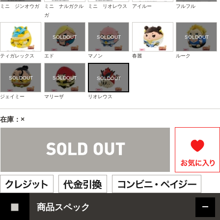
ミニ ジンオウガ
ミニ ナルガクル
ミニ リオレウス
アイルー
フルフル
ガ
ティガレックス
エド
マノン
春麗
ルーク
ジェイミー
マリーザ
リオレウス
在庫：×
商品スペック