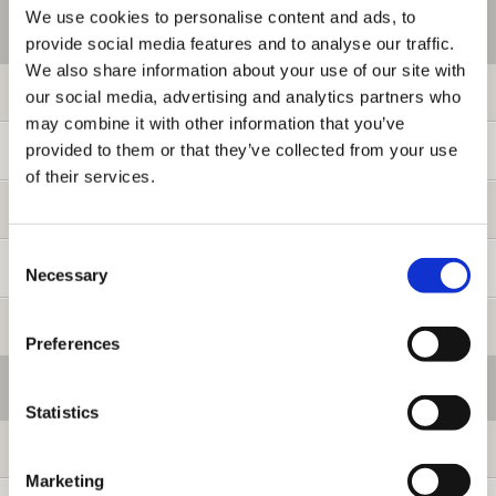
We use cookies to personalise content and ads, to
ご利用情報
provide social media features and to analyse our traffic.
We also share information about your use of our site with
初めての方へ
our social media, advertising and analytics partners who
may combine it with other information that you’ve
provided to them or that they’ve collected from your use
ご利用ガイド
of their services.
よくある質問
Consent
お問い合わせ
Necessary
Selection
提携サイト募集
Preferences
会員メニュー
Statistics
ログイン
Marketing