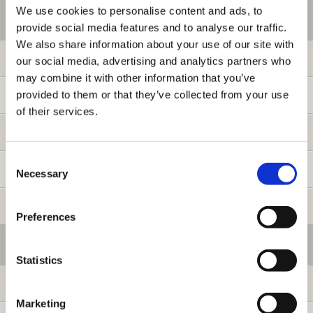
We use cookies to personalise content and ads, to
ご利用情報
provide social media features and to analyse our traffic.
We also share information about your use of our site with
初めての方へ
our social media, advertising and analytics partners who
may combine it with other information that you’ve
provided to them or that they’ve collected from your use
ご利用ガイド
of their services.
よくある質問
Consent
お問い合わせ
Necessary
Selection
提携サイト募集
Preferences
会員メニュー
Statistics
ログイン
Marketing