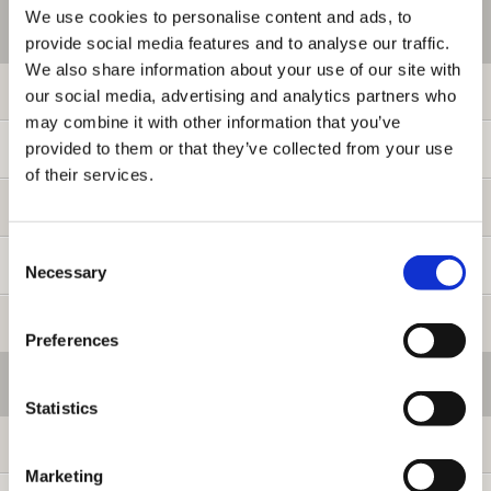
We use cookies to personalise content and ads, to
ご利用情報
provide social media features and to analyse our traffic.
We also share information about your use of our site with
初めての方へ
our social media, advertising and analytics partners who
may combine it with other information that you’ve
provided to them or that they’ve collected from your use
ご利用ガイド
of their services.
よくある質問
Consent
お問い合わせ
Necessary
Selection
提携サイト募集
Preferences
会員メニュー
Statistics
ログイン
Marketing