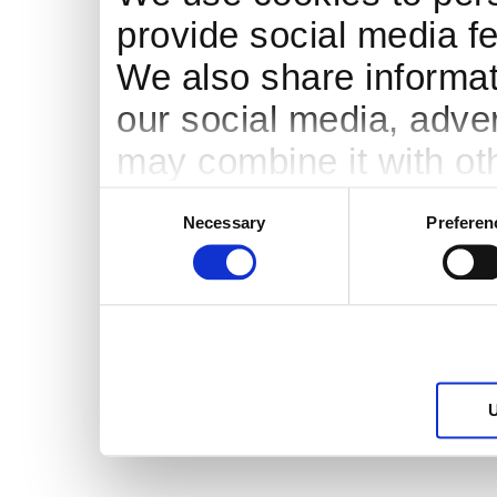
provide social media fe
We also share informati
our social media, adve
may combine it with ot
to them or that they’ve
Consent
Necessary
Preferen
Selection
services.
U