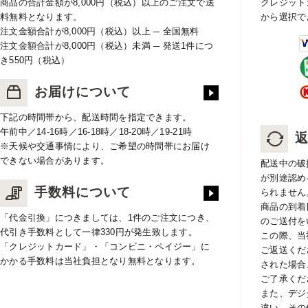
商品の合計金額が8,000円（税込）以上のご注文で送
クレジット
料無料となります。
から選択で
注文金額合計が8,000円（税込）以上 ─ 全国無料
注文金額合計が8,000円（税込）未満 ─ 発送1件につ
き550円（税込）
お届けについて
下記の時間帯から、配送時間を指定できます。
午前中／14-16時／16-18時／18-20時／19-21時
※天候や交通事情により、ご希望の時間帯にお届け
できない場合があります。
配送中の破
が別途認め
手数料について
られません
商品の到着
「代金引換」につきましては、1件のご注文につき、
のご送付を
代引き手数料として一律330円が発生致します。
この際、当
「クレジットカード」・「コンビニ・ペイジー」に
ご返送くだ
かかる手数料は当社負担となり無料となります。
された場合
ご了承くだ
また、デジ
違い、その