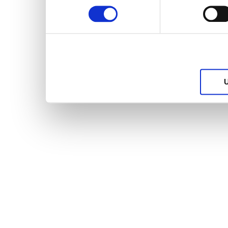
services.
U