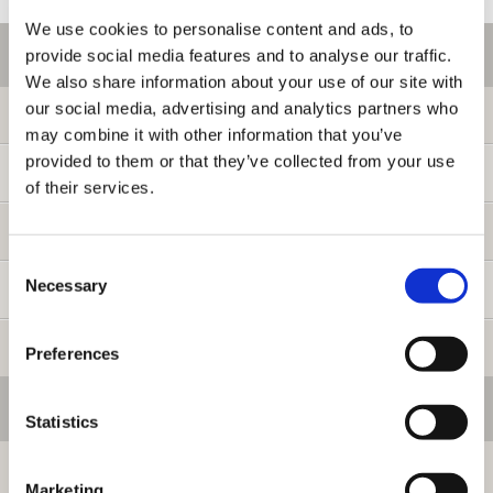
We use cookies to personalise content and ads, to
ご利用情報
provide social media features and to analyse our traffic.
We also share information about your use of our site with
our social media, advertising and analytics partners who
初めての方へ
may combine it with other information that you’ve
provided to them or that they’ve collected from your use
ご利用ガイド
of their services.
よくある質問
Consent
Necessary
Selection
お問い合わせ
提携サイト募集
Preferences
会員メニュー
Statistics
ログイン
Marketing