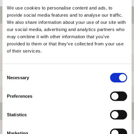
We use cookies to personalise content and ads, to
ご利用情報
provide social media features and to analyse our traffic.
We also share information about your use of our site with
our social media, advertising and analytics partners who
初めての方へ
may combine it with other information that you’ve
provided to them or that they’ve collected from your use
ご利用ガイド
of their services.
よくある質問
Consent
Necessary
Selection
お問い合わせ
提携サイト募集
Preferences
会員メニュー
Statistics
ログイン
Marketing