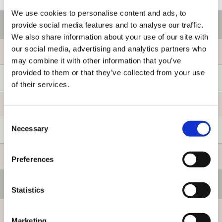
We use cookies to personalise content and ads, to
ご利用情報
provide social media features and to analyse our traffic.
We also share information about your use of our site with
our social media, advertising and analytics partners who
初めての方へ
may combine it with other information that you’ve
provided to them or that they’ve collected from your use
ご利用ガイド
of their services.
よくある質問
Consent
Necessary
Selection
お問い合わせ
提携サイト募集
Preferences
会員メニュー
Statistics
ログイン
Marketing