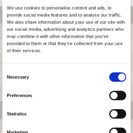
We use cookies to personalise content and ads, to
ご利用情報
provide social media features and to analyse our traffic.
We also share information about your use of our site with
our social media, advertising and analytics partners who
初めての方へ
may combine it with other information that you’ve
provided to them or that they’ve collected from your use
ご利用ガイド
of their services.
よくある質問
Consent
Necessary
Selection
お問い合わせ
提携サイト募集
Preferences
会員メニュー
Statistics
ログイン
Marketing