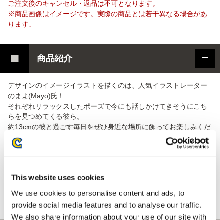
ご注文後のキャンセル・返品は不可となります。
※商品画像はイメージです。実際の商品とは若干異なる場合があ
ります。
商品紹介
デザインのイメージイラストを描くのは、人気イラストレーター
のまよ(Mayo)氏！
それぞれリラックスしたポーズで今にも話しかけてきそうにこち
らを見つめてくる彼ら。
約13cmの彼と過ごす毎日をぜひ身近な場所に飾ってお楽しみくだ
さい。
■まよ(Mayo)プロフィール
This website uses cookies
様々なトレーディングカードゲームやゲームアプリのイラストを
手掛ける人気のイラストレーター。
We use cookies to personalise content and ads, to
Twitter：https://twitter.com/mayo_moyo
provide social media features and to analyse our traffic.
We also share information about your use of our site with