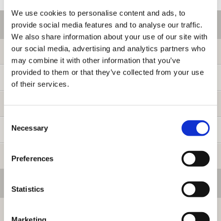
We use cookies to personalise content and ads, to
ご利用情報
provide social media features and to analyse our traffic.
We also share information about your use of our site with
our social media, advertising and analytics partners who
初めての方へ
may combine it with other information that you’ve
provided to them or that they’ve collected from your use
ご利用ガイド
of their services.
よくある質問
Consent
Necessary
Selection
お問い合わせ
提携サイト募集
Preferences
会員メニュー
Statistics
ログイン
Marketing