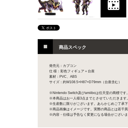
商品スペック
発売元：カプコン
仕 様：彩色フィギュア＋台座
素材：PVC、ABS
サイズ：約W108.5×H87×D79mm（台座含む）
※Nintendo Switch及びamiiboは任天堂の商標です
※本商品はお一人様3点までとさせていただきます
※生産数に限りがございます。あらかじめご了承下
※商品画像はイメージです。実際の商品とは若干異
※内容・仕様は予告なく変更になる場合がございま