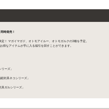
と同時発売！
売決定！ マガイマガド、オトモアイルー、オトモガルクの3種を予定。
お得なアイテムが手に入る福引を回すことができます。
シリーズ」
禍鎧封具ネコシリーズ」
封具ガルシリーズ」