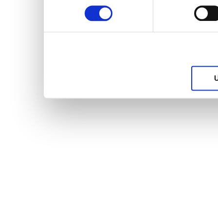
services.
U