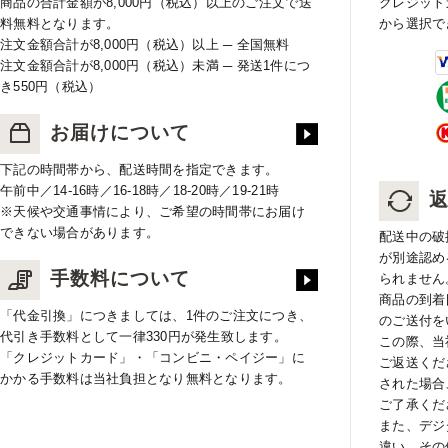
商品の合計金額が8,000円（税込）以上のご注文で送
クレジット
料無料となります。
から選択で
注文金額合計が8,000円（税込）以上 ─ 全国無料
注文金額合計が8,000円（税込）未満 ─ 発送1件につ
き550円（税込）
お届けについて
下記の時間帯から、配送時間を指定できます。
午前中／14-16時／16-18時／18-20時／19-21時
※天候や交通事情により、ご希望の時間帯にお届け
できない場合があります。
配送中の破
が別途認め
手数料について
られません
商品の到着
「代金引換」につきましては、1件のご注文につき、
のご送付を
代引き手数料として一律330円が発生致します。
この際、当
「クレジットカード」・「コンビニ・ペイジー」に
ご返送くだ
かかる手数料は当社負担となり無料となります。
された場合
ご了承くだ
また、デジ
違い、その