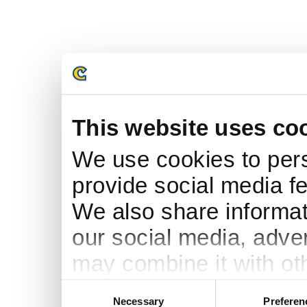
This website uses co
We use cookies to pers
provide social media fe
We also share informati
our social media, adve
may combine it with ot
to them or that they’ve
Consent
Necessary
Preferen
Selection