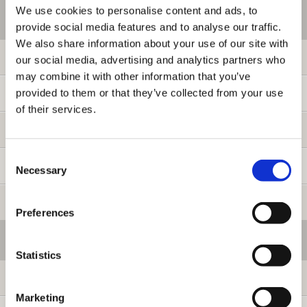
We use cookies to personalise content and ads, to
ご利用情報
provide social media features and to analyse our traffic.
We also share information about your use of our site with
初めての方へ
our social media, advertising and analytics partners who
may combine it with other information that you’ve
provided to them or that they’ve collected from your use
ご利用ガイド
of their services.
よくある質問
Consent
お問い合わせ
Necessary
Selection
提携サイト募集
Preferences
会員メニュー
Statistics
ログイン
Marketing