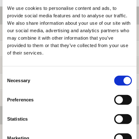
We use cookies to personalise content and ads, to
ご利用情報
provide social media features and to analyse our traffic.
We also share information about your use of our site with
our social media, advertising and analytics partners who
初めての方へ
may combine it with other information that you’ve
provided to them or that they’ve collected from your use
ご利用ガイド
of their services.
よくある質問
Consent
Necessary
Selection
お問い合わせ
提携サイト募集
Preferences
会員メニュー
Statistics
ログイン
Marketing