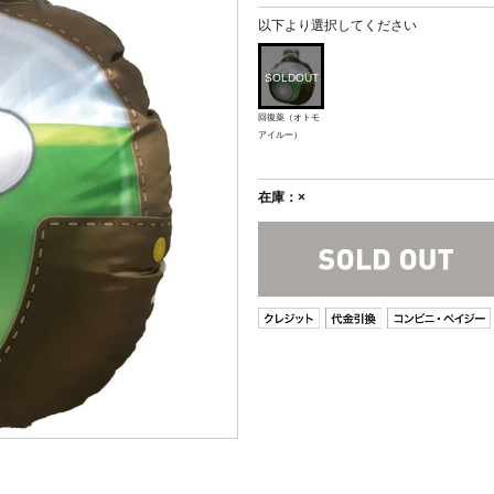
以下より選択してください
回復薬（オトモ
アイルー）
在庫：×