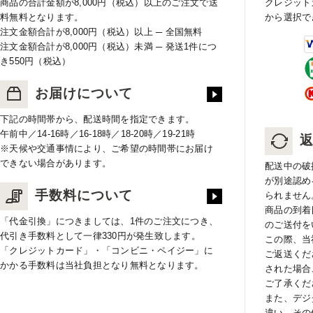
商品の合計金額が8,000円（税込）以上のご注文で送
クレジット
料無料となります。
から選択で
注文金額合計が8,000円（税込）以上 ─ 全国無料
注文金額合計が8,000円（税込）未満 ─ 発送1件につ
き550円（税込）
お届けについて
下記の時間帯から、配送時間を指定できます。
午前中／14-16時／16-18時／18-20時／19-21時
※天候や交通事情により、ご希望の時間帯にお届け
できない場合があります。
配送中の破
が別途認め
手数料について
られません
商品の到着
「代金引換」につきましては、1件のご注文につき、
のご送付を
代引き手数料として一律330円が発生致します。
この際、当
「クレジットカード」・「コンビニ・ペイジー」に
ご返送くだ
かかる手数料は当社負担となり無料となります。
された場合
ご了承くだ
また、デジ
違い、その