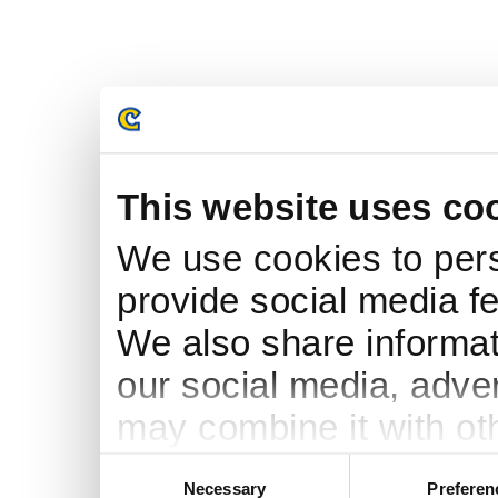
This website uses co
We use cookies to pers
provide social media fe
We also share informati
our social media, adve
may combine it with ot
to them or that they’ve
Consent
Necessary
Preferen
Selection