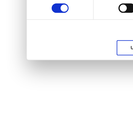
services.
U