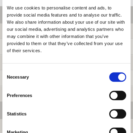
We use cookies to personalise content and ads, to
ご利用情報
provide social media features and to analyse our traffic.
We also share information about your use of our site with
our social media, advertising and analytics partners who
初めての方へ
may combine it with other information that you’ve
provided to them or that they’ve collected from your use
ご利用ガイド
of their services.
よくある質問
Consent
Necessary
Selection
お問い合わせ
提携サイト募集
Preferences
会員メニュー
Statistics
ログイン
Marketing