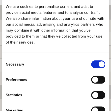
We use cookies to personalise content and ads, to
ご利用情報
provide social media features and to analyse our traffic.
We also share information about your use of our site with
our social media, advertising and analytics partners who
初めての方へ
may combine it with other information that you’ve
provided to them or that they’ve collected from your use
ご利用ガイド
of their services.
よくある質問
Consent
Necessary
Selection
お問い合わせ
提携サイト募集
Preferences
会員メニュー
Statistics
ログイン
Marketing