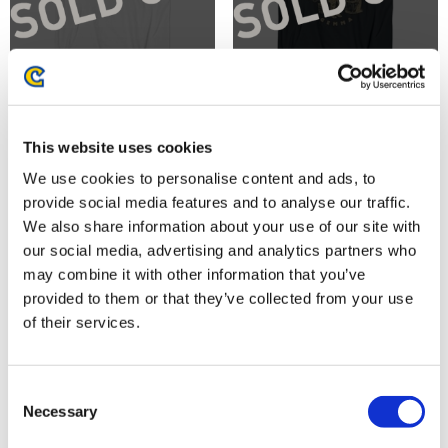
『モンスターハンターワイル
『モンスターハンターワイル
ズ』シーンイラストTシャツ
ズ』シーンイラストTシャツ
This website uses cookies
3（アイルー＆回復ミツムシ）ホ
5（ジェマ）スミクロ M
We use cookies to personalise content and ads, to
ワイト M
provide social media features and to analyse our traffic.
4,480円
4,480円
(税込)
(税込)
We also share information about your use of our site with
our social media, advertising and analytics partners who
may combine it with other information that you’ve
provided to them or that they’ve collected from your use
of their services.
Consent
Necessary
Selection