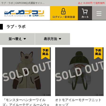
ラブ・ラボ｜CAPCOM公式通販サイト...
あと 8,000円 で送料無料
ラブ・ラボ
並べ替え
表示方法
『モンスターハンターワイル
オトモアイルーモチーフニット
ズ』アイルーテディ ルームウェ
キャップ