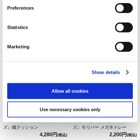
Preferences
『モンスターハンターワイル
『モンスターハンターワイル
ズ』シーンイラストTシャツ
ズ』シーンイラストTシャツ
6（ハンター＆アイルー）ホワイ
6（ハンター＆アイルー）スミク
Statistics
ト M
ロ M
4,480円
4,480円
(税込)
(税込)
Marketing
Show details
Allow all cookies
Use necessary cookies only
『モンスターハンターワイル
『モンスターハンターワイル
ズ』織クッション
ズ』モリバー メガネトレー
4,280円
2,200円
(税込)
(税込)