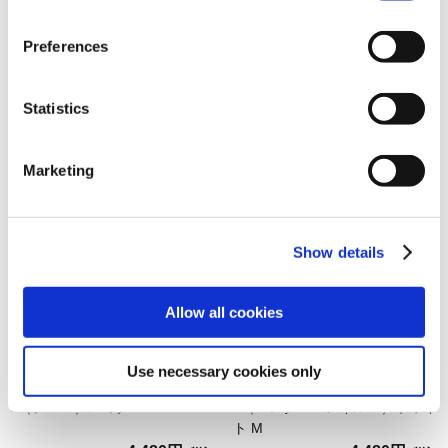
『モンスターハンターワイル
『モンスターハンターワイル
ズ』シーンイラストTシャツ
ズ』シーンイラストTシャツ
Preferences
5（ジェマ）ホワイト M
3（アイルー＆回復ミツムシ）ホ
ワイト M
4,480円
4,480円
(税込)
(税込)
Statistics
Marketing
Show details
Allow all cookies
『モンスターハンターワイル
『モンスターハンターワイル
Use necessary cookies only
ズ』シーンイラストTシャツ
ズ』シーンイラストTシャツ
5（ジェマ）スミクロ M
6（ハンター＆アイルー）ホワイ
ト M