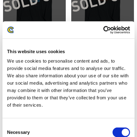
『モンスターハンターワイル
『モンスターハンターワイル
ズ』シーンイラストTシャツ
ズ』シーンイラストTシャツ
4（ルロウ）スミクロ M
2（イャンクック）スミクロ M
This website uses cookies
4,480円
4,480円
(税込)
(税込)
We use cookies to personalise content and ads, to
provide social media features and to analyse our traffic.
We also share information about your use of our site with
our social media, advertising and analytics partners who
may combine it with other information that you’ve
provided to them or that they’ve collected from your use
of their services.
Consent
Necessary
Selection