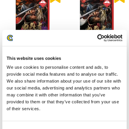
【NS2】鬼武者 Way of the
【NS2】鬼武者 Way of the
This website uses cookies
Sword プレミアムデラックスエ
Sword 通常版
ディション
We use cookies to personalise content and ads, to
10,990円
8,990円
provide social media features and to analyse our traffic.
(税込)
(税込)
We also share information about your use of our site with
our social media, advertising and analytics partners who
may combine it with other information that you’ve
provided to them or that they’ve collected from your use
of their services.
Consent