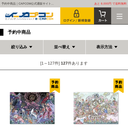
予約中商品｜CAPCOM公式通販サイト...
あと 8,000円 で送料無料
予約中商品
絞り込み
並べ替え
表示方法
[1～127件]
127
件あります