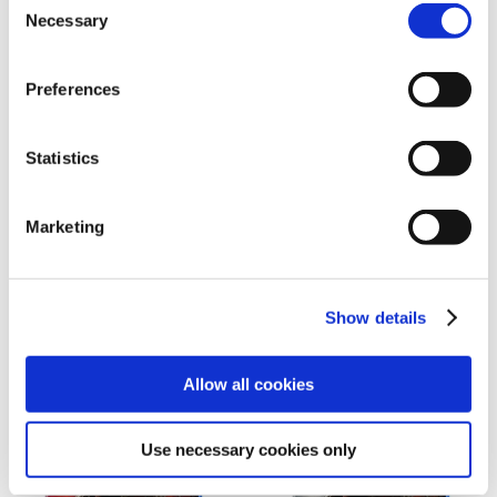
Necessary
Selection
Preferences
【PS5】鬼武者 Way of the
【PS5】鬼武者 Way of the
Statistics
Sword Art & Music Collection プ
Sword Art & Music Collection 通
レミアムデラックスエディショ
常版
ン
Marketing
18,690円
16,690円
(税込)
(税込)
Show details
Allow all cookies
Use necessary cookies only