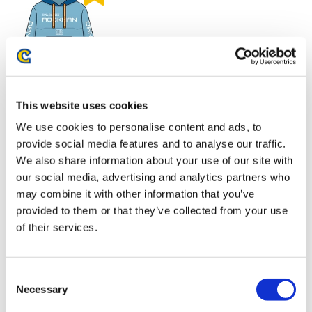
8,800円
(税込)
在庫：○ |440ポイント
お届け開始日：
2026/10/15
This website uses cookies
We use cookies to personalise content and ads, to
バイオハザード30周年 ジャージ
provide social media features and to analyse our traffic.
We also share information about your use of our site with
our social media, advertising and analytics partners who
may combine it with other information that you’ve
provided to them or that they’ve collected from your use
of their services.
8,800円
(税込)
在庫：○ |440ポイント
お届け開始日：
2026/10/15
Consent
Necessary
Selection
モンスターハンターワイルズ フルジップパーカー