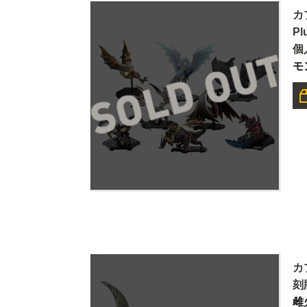
カ
P
個
モ
カ
刻
雌