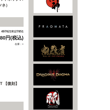
ツネ）
4976219127851
：
880円(税込)
在庫：×
T 【復刻】