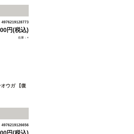
4976219128773
：
200円(税込)
在庫：×
オウガ 【復
4976219126656
：
200円(税込)