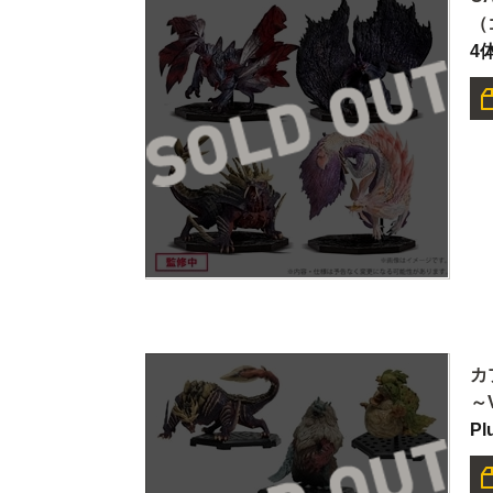
（
4
カ
～
Pl