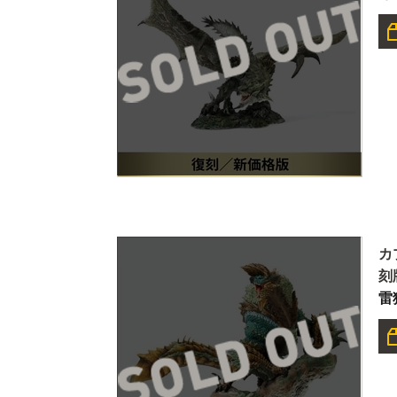
カ
刻
雷