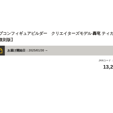
プコンフィギュアビルダー クリエイターズモデル 轟竜 ティ
復刻版】
お届け開始日：
2025/01/30 ～
JANコード
13,