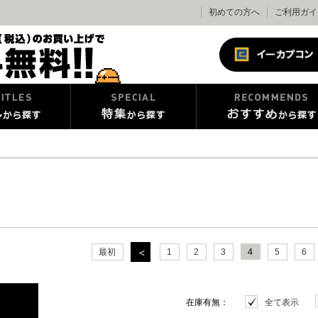
初めての方へ
ご利用ガイ
最初
1
2
3
4
5
6
在庫有無：
全て表示