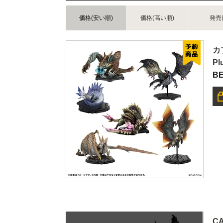
価格(安い順)
価格(高い順)
発売
カ
Pl
BE
C