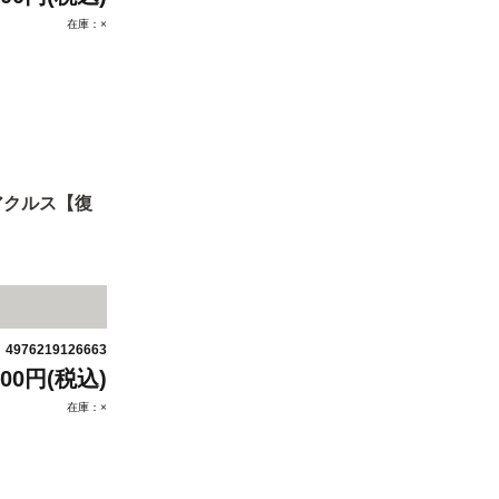
在庫：×
アクルス【復
4976219126663
：
200円(税込)
在庫：×