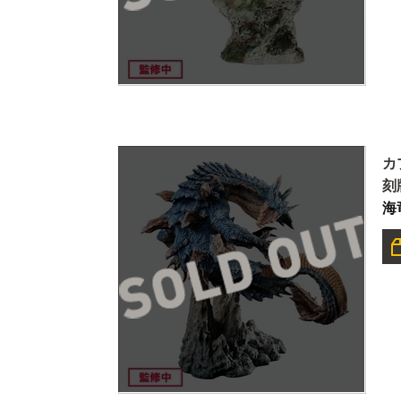
カ
刻
海