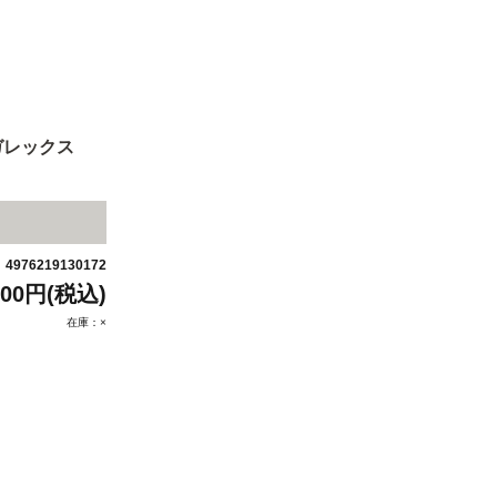
ガレックス
4976219130172
：
200円(税込)
在庫：×