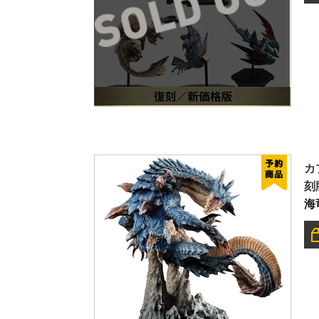
カ
刻
海