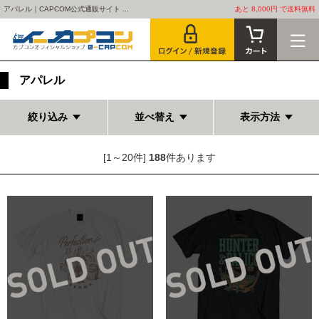
アパレル｜CAPCOM公式通販サイト ...
あと 8,000円 で送料無料
アパレル
絞り込み
並べ替え
表示方法
[1～20件]
188
件あります