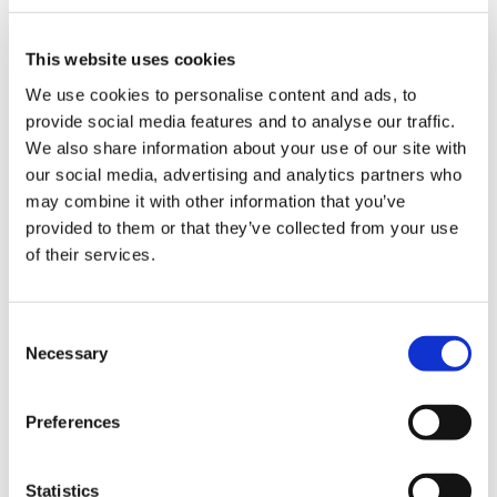
This website uses cookies
We use cookies to personalise content and ads, to
provide social media features and to analyse our traffic.
We also share information about your use of our site with
our social media, advertising and analytics partners who
may combine it with other information that you’ve
provided to them or that they’ve collected from your use
【リクエスト企画】モンスター
CAPCOM CUP 11 Tシャツ L
ハンター フルフル特撰スリッパ
of their services.
2,970円
8,000円
(税込)
(税込)
Consent
Necessary
Selection
Preferences
Statistics