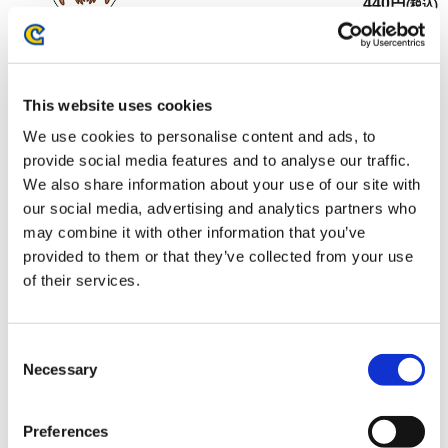
440円
(税込)
在庫：○ |22ポイント
お届け開始日：
2025/10/16 ～
This website uses cookies
モンスターハンター モンでふぉ ダイカットステッカー ドシ
ャグマ
We use cookies to personalise content and ads, to
provide social media features and to analyse our traffic.
We also share information about your use of our site with
our social media, advertising and analytics partners who
may combine it with other information that you’ve
provided to them or that they’ve collected from your use
440円
(税込)
of their services.
在庫：○ |22ポイント
お届け開始日：
2025/10/16 ～
Consent
Necessary
Selection
ストリートファイター6 バラエティダイカットステッカー
Aセット
Preferences